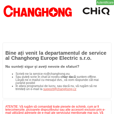
Autentificare
Bine ați venit la departamentul de service
al Changhong Europe Electric s.r.o.
Nu sunteți sigur și aveți nevoie de sfaturi?
Scrieți-ne la service-ro@changhong.eu
Sau puteți scrie în chat-ul nostru
chiar dacă
suntem offline.
Lăsați-ne e-mailul cu mesajul dvs., vă vom răspunde cât mai
curând posibil
În afara programului de lucru, sau dacă nu, vă rugăm să ne
trimiteți un e-mail la
support@changhong.cz
ATENȚIE: Vă rugăm să comandați toate piesele de schimb, cum ar fi
telecomenzile, picioarele dispozitivului sau alte accesorii exclusiv prin e-
mail utilizând adresele de e-mail ale serviciului menționate mai sus. Vă