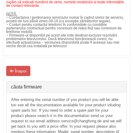
rugăm să indicați numărul de serie, numele modelului și toate informațiile
de contact relevante.
NOTĂ:
~ Contactarea / gestionarea serviciului numai în cadrul orelor de serviciu,
posibil de luni până vineri 09-16 (cu excepția sărbătorilor legale).
~ Costuri pentru contactul telefonic în conformitate cu condițiile
partenerului contractual pentru conexiuni de rețea fixă ​​sau conexiuni de
telefonie mobilă.
~ Firmware-ul disponibil pe acest site este destinat exclusiv rezolvării
problemelor televizorului. Dacă televizorul funcționează corect, nu
efectuați actualizarea – versiunea disponibilă poate fi aceeași sau mai
veche decât cea instalată pe televizor.
Înapoi
căuta firmware
After entering the serial number of you product you will be able
too see all the documentation available for your product inluding
spare parts list. If you need to order a spare part for your
product please search it in the documentation send us your
request to our email address service@changhong.de and we will
get back to you with a price offer. In your request please also
mention these information: Model, serial number, description of